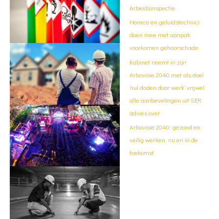
Arbeidsinspectie
Horeca en geluidstechnici
doen mee met aanpak
voorkomen gehoorschade
Kabinet neemt in zijn
Arbovisie 2040 met als doel
‘nul doden door werk’ vrijwel
alle aanbevelingen uit SER
advies over
Arbovisie 2040: gezond en
veilig werken, nu en in de
toekomst