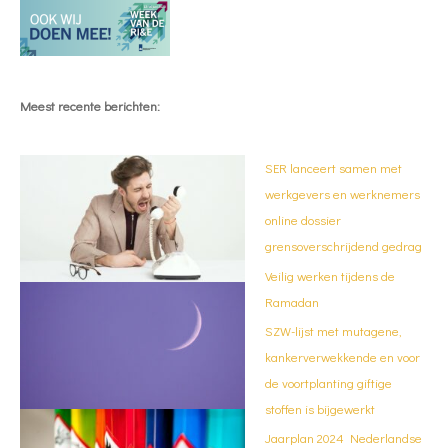
Meest recente berichten:
SER lanceert samen met
werkgevers en werknemers
online dossier
grensoverschrijdend gedrag
Veilig werken tijdens de
Ramadan
SZW-lijst met mutagene,
kankerverwekkende en voor
de voortplanting giftige
stoffen is bijgewerkt
Jaarplan 2024 Nederlandse