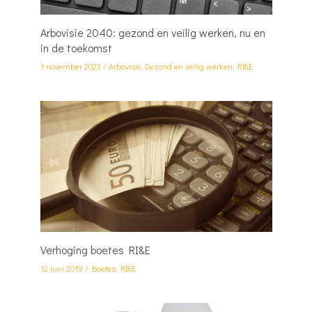
Arbovisie 2040: gezond en veilig werken, nu en
in de toekomst
1 november 2023
/
Arbovisie
,
Gezond en veilig werken
,
RI&E
Verhoging boetes RI&E
12 juni 2019
/
Boetes
,
RI&E